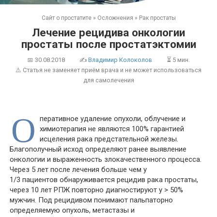
Сайт о простатите
»
Осложнения
»
Рак простаты
Лечение рецидива онкологии
простаты после простатэктомии
📅
30.08.2018
✍
Владимир Колоколов
⏳ 5 мин.
⚠️ Статья не заменяет приём врача и не может использоваться
для самолечения
О
перативное удаление опухоли, облучение и
химиотерапия не являются 100% гарантией
исцеления рака предстательной железы.
Благополучный исход определяют ранее выявление
онкологии и выраженность злокачественного процесса.
Через 5 лет после лечения больше чем у
1/3 пациентов обнаруживается рецидив рака простаты,
через 10 лет РПЖ повторно диагностируют у > 50%
мужчин. Под рецидивом понимают пальпаторно
определяемую опухоль, метастазы и