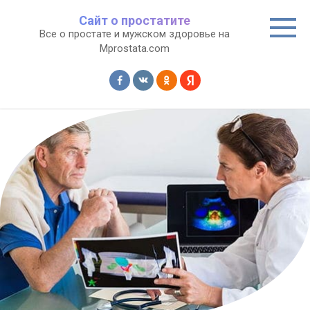
Перейти
Сайт о простатите
к
Все о простате и мужском здоровье на
контенту
Mprostata.com