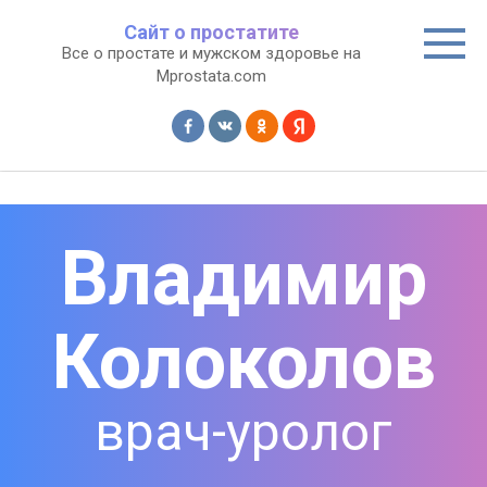
Перейти
Сайт о простатите
к
Все о простате и мужском здоровье на
контенту
Mprostata.com
Владимир
Колоколов
врач-уролог