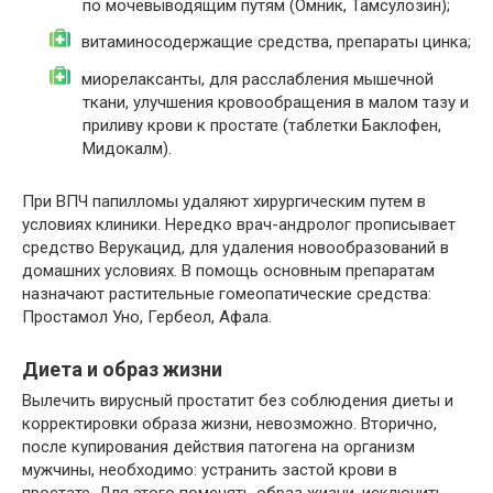
по мочевыводящим путям (Омник, Тамсулозин);
витаминосодержащие средства, препараты цинка;
миорелаксанты, для расслабления мышечной
ткани, улучшения кровообращения в малом тазу и
приливу крови к простате (таблетки Баклофен,
Мидокалм).
При ВПЧ папилломы удаляют хирургическим путем в
условиях клиники. Нередко врач-андролог прописывает
средство Верукацид, для удаления новообразований в
домашних условиях. В помощь основным препаратам
назначают растительные гомеопатические средства:
Простамол Уно, Гербеол, Афала.
Диета и образ жизни
Вылечить вирусный простатит без соблюдения диеты и
корректировки образа жизни, невозможно. Вторично,
после купирования действия патогена на организм
мужчины, необходимо: устранить застой крови в
простате. Для этого поменять образ жизни, исключить