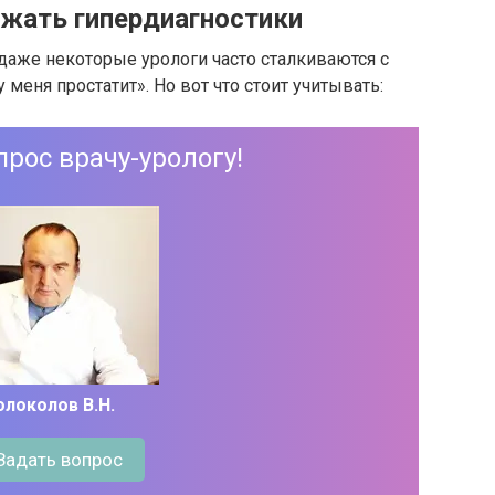
ежать гипердиагностики
 даже некоторые урологи часто сталкиваются с
 меня простатит». Но вот что стоит учитывать:
прос врачу-урологу!
олоколов В.Н.
Задать вопрос