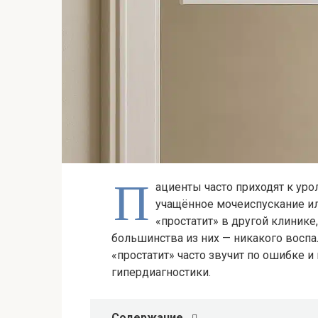
П
ациенты часто приходят к ур
учащённое мочеиспускание ил
«простатит» в другой клинике,
большинства из них — никакого воспа
«простатит» часто звучит по ошибке и
гипердиагностики.
Содержание