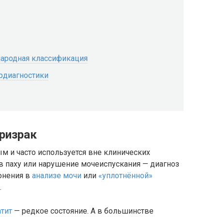
народная классификация
рдиагностики
призрак
ым и часто используется вне клинических
 в паху или нарушение мочеиспускания — диагноз
лонения в
анализе мочи
или
«уплотнённой»
.
тит
— редкое состояние. А в большинстве