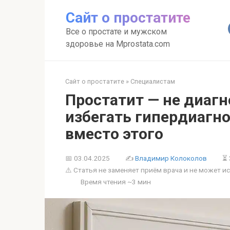
Перейти
Сайт о простатите
к
контенту
Все о простате и мужском
здоровье на Mprostata.com
Сайт о простатите
»
Специалистам
Простатит — не диагн
избегать гипердиагно
вместо этого
📅
03.04.2025
✍
Владимир Колоколов
⏳ 
⚠️ Статья не заменяет приём врача и не может 
Время чтения ~
3 мин