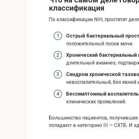
классификация
По классификации NIH, простатит деля
Острый бактериальный прос
положительный посев мочи.
Хронический бактериальный 
длительный анамнез, подтвер
Синдром хронической тазово
невоспалительный, без явной 
Бессимптомный воспалитель
клинических проявлений.
Большинство пациентов, получивших д
попадают в категорию III — СХТБ. И з