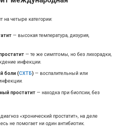
т на четыре категории:
татит
— высокая температура, дизурия,
простатит
— те же симптомы, но без лихорадки,
ждение инфекции.
й боли (
СХТБ
)
— воспалительный или
инфекции.
ный простатит
— находка при биопсии, без
иагноз «хронический простатит», на деле
десь не помогает ни один антибиотик.