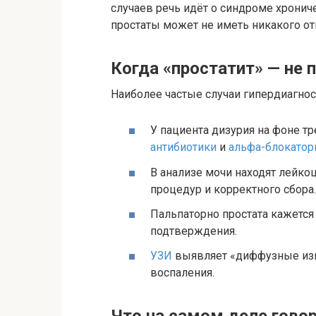
случаев речь идёт о синдроме хронич
простаты может не иметь никакого о
Когда «простатит» — не 
Наиболее частые случаи гипердиагнос
У пациента дизурия на фоне т
антибиотики
и
альфа-блокато
В анализе мочи находят лейко
процедур и корректного сбора.
Пальпаторно простата кажется 
подтверждения.
УЗИ
выявляет «диффузные изм
воспаления.
Что на самом деле гово