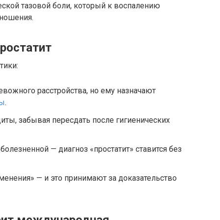
еской тазовой боли, который к воспалению
тношения.
простатит
тики:
ревожного расстройства, но ему назначают
ры
.
циты, забывая пересдать после гигиенических
болезненной — диагноз «простатит» ставится без
енения» — и это принимают за доказательство
рит международная