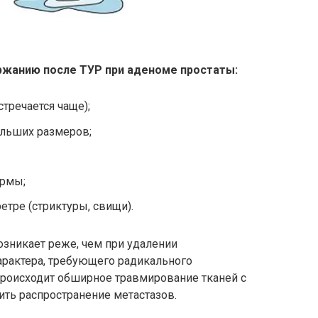
ржанию после ТУР при аденоме простаты:
стречается чаще);
ольших размеров;
ормы;
етре (стриктуры, свищи).
зникает реже, чем при удалении
арактера, требующего радикального
происходит обширное травмирование тканей с
ть распространение метастазов.