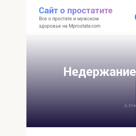
Перейти
Сайт о простатите
к
контенту
Все о простате и мужском
здоровье на Mprostata.com
Недержание
⚠️ Ст