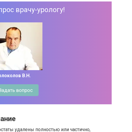
прос врачу-урологу!
олоколов В.Н.
Задать вопрос
жание
остаты удалены полностью или частично,