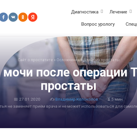
Диагностика
Лечение
Вопрос урологу
Спец
Сайт о простатите
»
Осложнения
»
Аденома простаты
 мочи после операции 
простаты
📅
27.01.2020
✍
Владимир Колоколов
⏳ 5 мин.
атья не заменяет приём врача и не может использоваться для самол