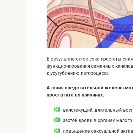
В результате отток сока простаты сни
функционирования семенных каналов.
к усугублению патпроцесса.
Атония предстательной железы мож
простатита по причинах:
вялотекущий, длительный вос
застой крови в органах малого 
повышение сексуальной активн