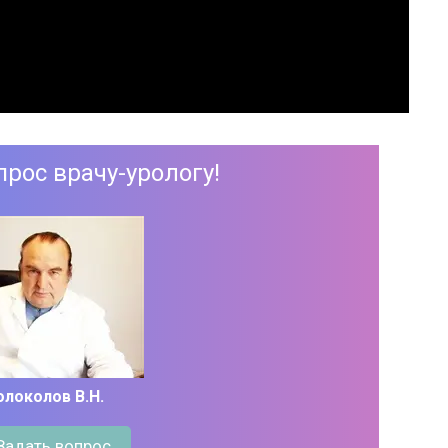
прос врачу-урологу!
олоколов В.Н.
Задать вопрос