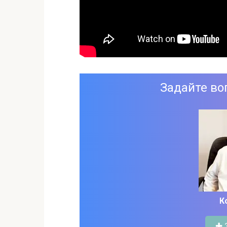
Задайте во
К
✚ 