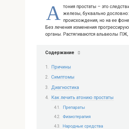
А
тония простаты – это следст
железы, буквально дословно: 
происхождения, но на ее фон
Без лечения изменения прогрессирую
органы. Растягиваются альвеолы ПЖ, ч
Содержание
Причины
Симптомы
Диагностика
Как лечить атонию простаты
Препараты
Физиотерапия
Народные средства