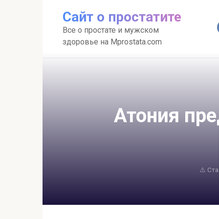
Перейти
Сайт о простатите
к
контенту
Все о простате и мужском
здоровье на Mprostata.com
Атония пре
⚠️ Ст