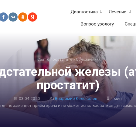
Диагностика
Лечение
Вопрос урологу
Спец
Сайт о простатите
»
Осложнения
дстательной железы (
простатит)
📅
03.04.2020
✍
Владимир Колоколов
⏳ 4 мин.
атья не заменяет приём врача и не может использоваться для самол