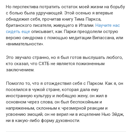
Но перспектива потратить остаток моей жизни на борьбу
с болью была удручающей. Этой осенью я впервые
обнадежил себя, прочитав книгу Тима Паркса,
британского писателя, живущего в Италии.
Научите нас
сидеть еще
описывает, как Парки преодолели острую
версию синдрома с помощью медитации Випассана, или
«внимательности».
Это звучало странно, но я был готов выслушать любого,
кто сказал, что СХТБ не является пожизненным
заключением.
Помогло то, что я отождествил себя с Парком. Как я, он
поселился в чужой стране, которая дала ему
иностранную культуру и любящую жену; он жил в
основном через слова; он был беспокойным и
напряженным, склонным к чрезмерной реакции и
усвоению эмоций; он не верил ни в исцеление Нью Эйдж,
ни в какую-либо форму духовности.