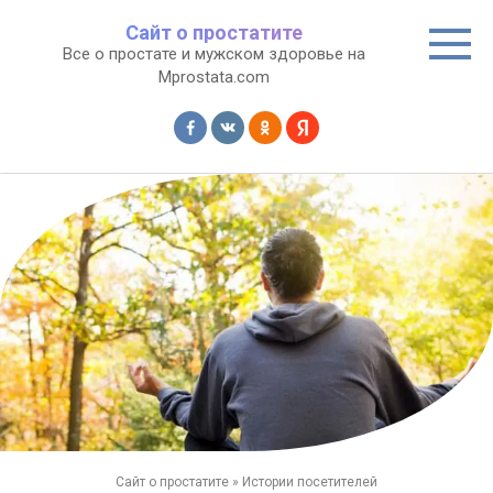
Перейти
Сайт о простатите
к
Все о простате и мужском здоровье на
контенту
Mprostata.com
Сайт о простатите
»
Истории посетителей