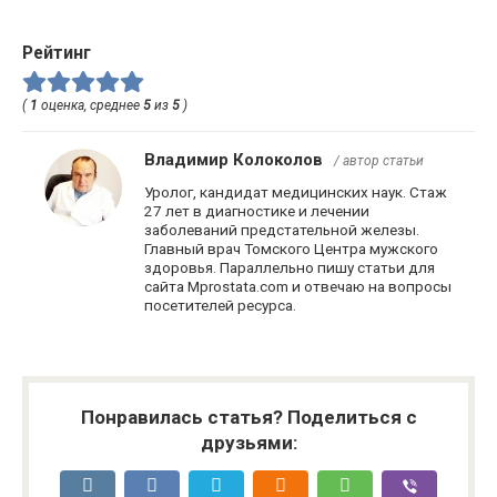
Рейтинг
(
1
оценка, среднее
5
из
5
)
Владимир Колоколов
/ автор статьи
Уролог, кандидат медицинских наук. Стаж
27 лет в диагностике и лечении
заболеваний предстательной железы.
Главный врач Томского Центра мужского
здоровья. Параллельно пишу статьи для
сайта Mprostata.com и отвечаю на вопросы
посетителей ресурса.
Понравилась статья? Поделиться с
друзьями: