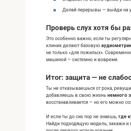
Делай перерывы — выйди на у
Проверь слух хотя бы ра
Это особенно важно, если ты регуля
клиник делают базовую
аудиометри
не только «для пожилых». Современн
машиной — системно и вовремя.
Итог: защита — не слабо
Ты не отказываешься от рока, ревущи
добавляешь в свою жизнь
немного з
восстанавливается — но его можно сох
И если ты до сих пор не знаешь,
где 
Найди подходящую модель, закажи и 
после первого использования.