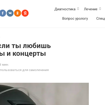
Диагностика
Лечение
Вопрос урологу
Спец
е
если ты любишь
ы и концерты
3 мин.
использоваться для самолечения