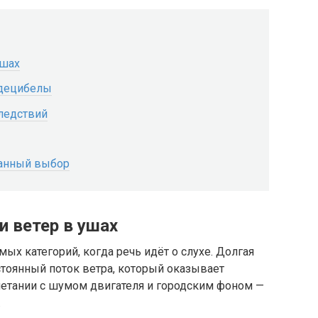
ушах
 децибелы
ледствий
знанный выбор
и ветер в ушах
ых категорий, когда речь идёт о слухе. Долгая
стоянный поток ветра, который оказывает
четании с шумом двигателя и городским фоном —
.