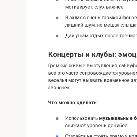
мотивирует, слух важнее.
В залах с очень громкой фоно
лишний шум, не мешая слышат
Дай ушам отдых после тренир
Концерты и клубы: эмоц
Громкие живые выступления, сабвуфе
всё это часто сопровождается уровне
веселья могут вызвать временное зв
звоночек.
Что можно сделать:
Использовать
музыкальные 
снижают уровень децибел.
Старайся не стоять прямо у кол