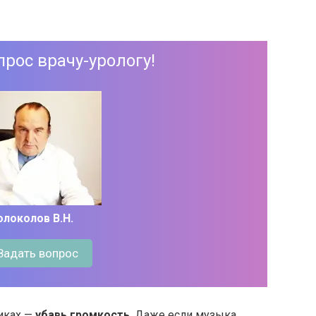
прос врачу-урологу!
олоколов В.Н.
Задать вопрос
иках —
убавь громкость
. Даже если музыка