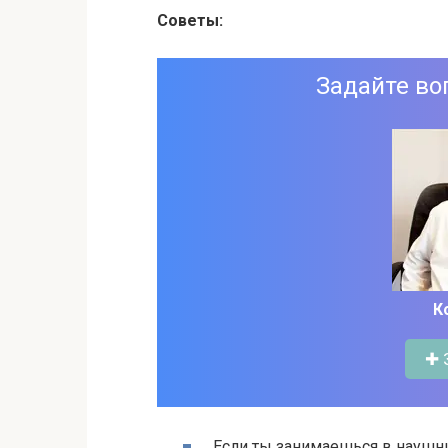
Советы:
Задайте во
К
✚ 
Если ты занимаешься в наушн