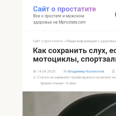
Перейти
Сайт о простатите
к
контенту
Все о простате и мужском
здоровье на Mprostata.com
Сайт о простатите
»
Общая информация о здоровь
Как сохранить слух, 
мотоциклы, спортзал
📅
14.04.2025
✍
Владимир Колоколов
⏳ 
⚠️ Статья не заменяет приём врача и не может 
Время чтения ~
3 мин