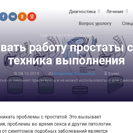
Диагностика
Лечение
Вопрос урологу
Спец
Сайт о простатите
»
Лечение
вать работу простаты 
техника выполнения
📅
08.10.2019
✍
Владимир Колоколов
⏳ 5 мин.
атья не заменяет приём врача и не может использоваться для самол
никать проблемы с простатой. Это вызывает
я, проблемы во время секса и другие патологии.
я от симптомов подобных заболеваний является