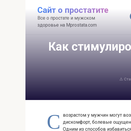
Перейти
Сайт о простатите
к
контенту
Все о простате и мужском
здоровье на Mprostata.com
Как стимулиро
⚠️ Ст
С
возрастом у мужчин могут воз
дискомфорт, болевые ощущени
Одним из способов избавитьс