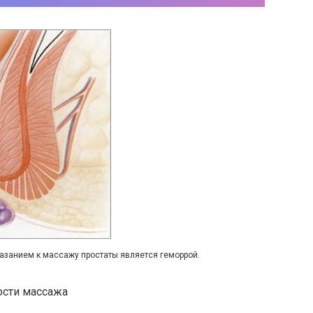
занием к массажу простаты является геморрой.
ости массажа