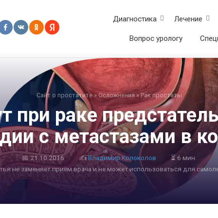
Диагностика
Лечение
Вопрос урологу
Спец
Сайт о простатите
»
Осложнения
»
Рак простаты
т при раке предстател
дии с метастазами в к
📅
21.10.2016
✍
Владимир Колоколов
⏳ 6 мин.
атья не заменяет приём врача и не может использоваться для самол