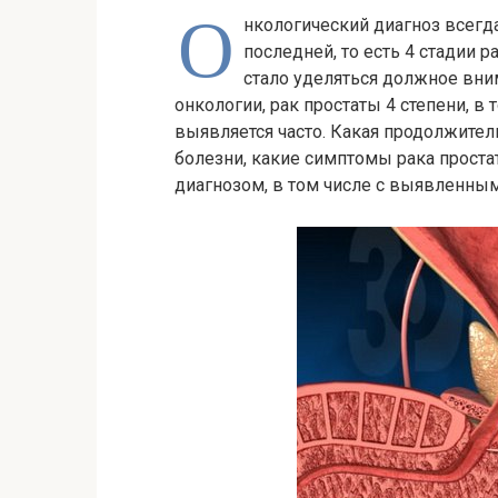
О
нкологический диагноз всегда
последней, то есть 4 стадии р
стало уделяться должное вн
онкологии, рак простаты 4 степени, в
выявляется часто. Какая продолжител
болезни, какие симптомы рака прост
диагнозом, в том числе с выявленным