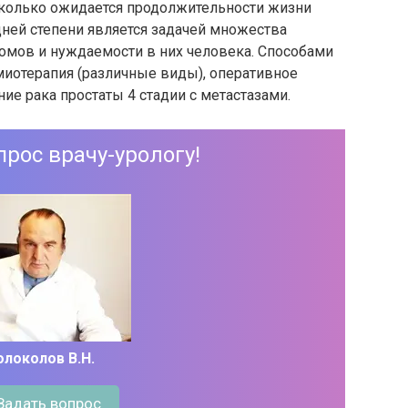
сколько ожидается продолжительности жизни
ней степени является задачей множества
томов и нуждаемости в них человека. Способами
миотерапия (различные виды), оперативное
ие рака простаты 4 стадии с метастазами.
прос врачу-урологу!
олоколов В.Н.
Задать вопрос