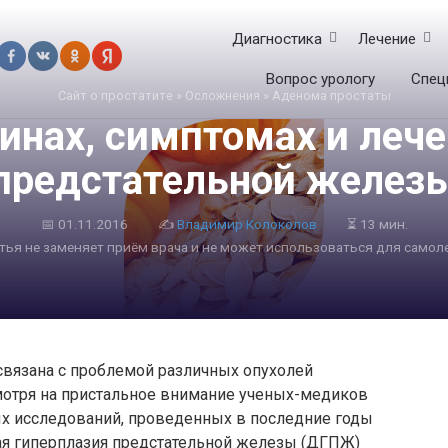
Диагностика
Лечение
Вопрос урологу
Спец
Сайт о простатите
»
Осложнения
»
Аденома простаты
инах, симптомах и леч
предстательной желез
📅
01.11.2016
✍
Владимир Колоколов
⏳ 13 мин.
атья не заменяет приём врача и не может использоваться для самол
связана с проблемой различных опухолей
мотря на пристальное внимание ученых-медиков
х исследований, проведенных в последние годы
ная гиперплазия предстательной железы (ДГПЖ)