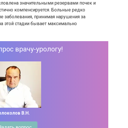
условлена значительными резервами почек и
стично компенсируется. Больные редко
пе заболевания, принимая нарушения за
на этой стадии бывает максимально
прос врачу-урологу!
олоколов В.Н.
Задать вопрос