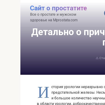
Перейти
Сайт о простатите
к
контенту
Все о простате и мужском
здоровье на Mprostata.com
Детально о прич
⚠️ Ст
И
стория урологии неразрывно 
предстательной железы. Нес
и большое количество научны
в области урологии, доброкачествен