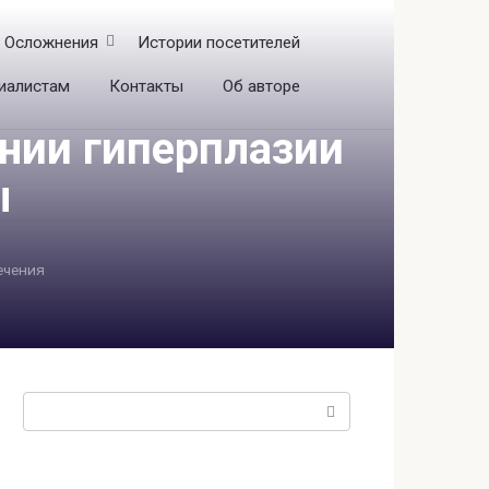
Осложнения
Истории посетителей
иалистам
Контакты
Об авторе
ении гиперплазии
ы
ечения
Поиск: