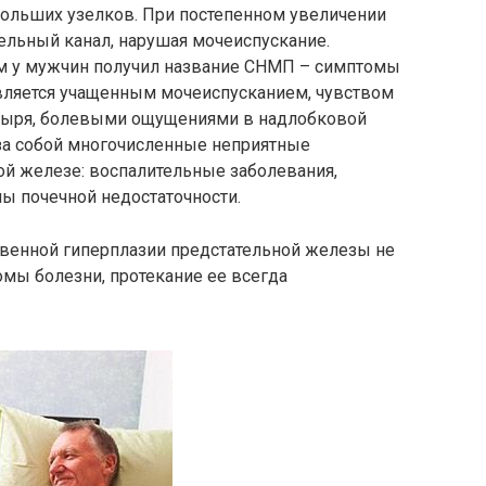
больших узелков. При постепенном увеличении
ельный канал, нарушая мочеиспускание.
м у мужчин получил название СНМП – симптомы
вляется учащенным мочеиспусканием, чувством
зыря, болевыми ощущениями в надлобковой
 за собой многочисленные неприятные
ой железе: воспалительные заболевания,
ы почечной недостаточности.
твенной гиперплазии предстательной железы не
мы болезни, протекание ее всегда