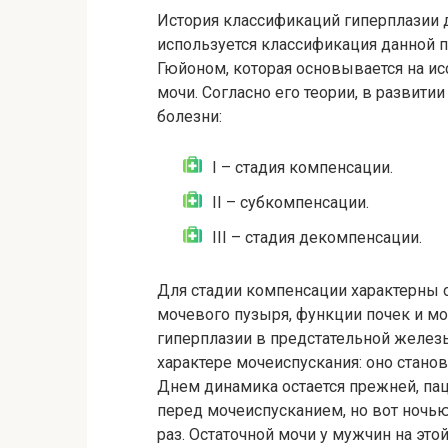
История классификаций гиперплазии д
используется классификация данной п
Гюйоном, которая основывается на и
мочи. Согласно его теории, в развити
болезни:
I – стадия компенсации.
II – субкомпенсации.
III – стадия декомпенсации.
Для стадии компенсации характерны
мочевого пузыря, функции почек и мо
гиперплазии в предстательной желез
характере мочеиспускания: оно стано
Днем динамика остается прежней, п
перед мочеиспусканием, но вот ночью
раз. Остаточной мочи у мужчин на это