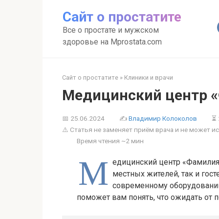
Перейти
Сайт о простатите
к
контенту
Все о простате и мужском
здоровье на Mprostata.com
Сайт о простатите
»
Клиники и врачи
Медицинский центр 
📅
25.06.2024
✍
Владимир Колоколов
⏳ 
⚠️ Статья не заменяет приём врача и не может 
Время чтения ~
2 мин
М
едицинский центр «Фамилия
местных жителей, так и гост
современному оборудованию
поможет вам понять, что ожидать от 