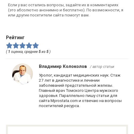
Если у вас остались вопросы, задайте их в комментариях
(это абсолютно анонимно и бесплатно). По возможности, я
или другие посетители сайта помогут вам.
Рейтинг
(
1
оценка, среднее
5
из
5
)
Владимир Колоколов
/ автор статьи
Уролог, кандидат медицинских наук. Стаж
27 лет в диагностике и лечении
заболеваний предстательной железы.
Главный врач Томского Центра мужского
здоровья. Параллельно пишу статьи для
сайта Mprostata.com и отвечаю на вопросы
посетителей ресурса.