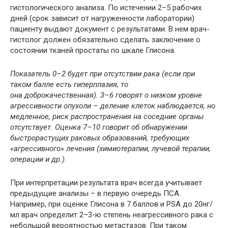
гистологического анализа. По истечении 2–5 рабочих
дней (срок зависит от нагруженности лаборатории)
пациенту выдают документ с результатами. В нем врач-
гистолог должен обязательно сделать заключение о
состоянии тканей простаты по шкале Глисона.
Показатель 0–2 будет при отсутствии рака (если при
таком балле есть гиперплазия, то
она доброкачественная). 3–6 говорят о низком уровне
агрессивности опухоли – деление клеток наблюдается, но
медленное, риск распространения на соседние органы
отсутствует. Оценка 7–10 говорит об обнаружении
быстрорастущих раковых образований, требующих
«агрессивного» лечения (химиотерапии, лучевой терапии,
операции и др.).
При интерпретации результата врач всегда учитывает
предыдущие анализы – в первую очередь ПСА.
Например, при оценке Глисона в 7 баллов и PSA до 20нг/
мл врач определит 2–3-ю степень неагрессивного рака с
небольшой вероятностью метастазов. При таком