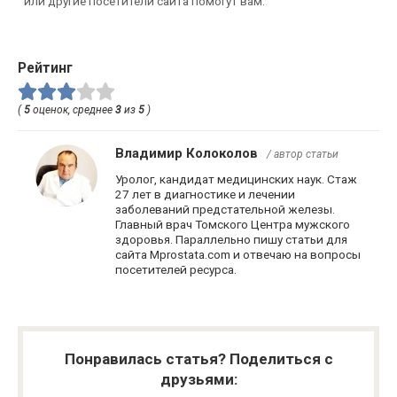
или другие посетители сайта помогут вам.
Рейтинг
(
5
оценок, среднее
3
из
5
)
Владимир Колоколов
/ автор статьи
Уролог, кандидат медицинских наук. Стаж
27 лет в диагностике и лечении
заболеваний предстательной железы.
Главный врач Томского Центра мужского
здоровья. Параллельно пишу статьи для
сайта Mprostata.com и отвечаю на вопросы
посетителей ресурса.
Понравилась статья? Поделиться с
друзьями: