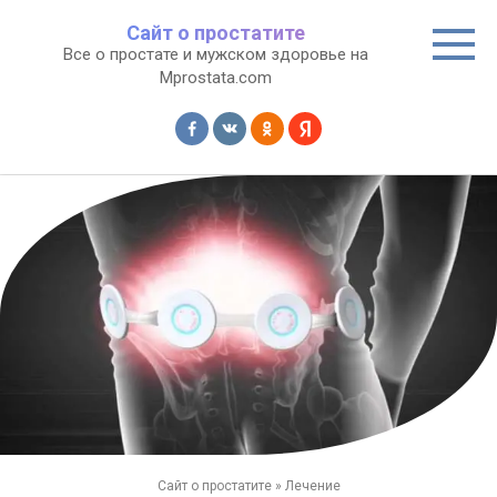
Перейти
Сайт о простатите
к
Все о простате и мужском здоровье на
контенту
Mprostata.com
Сайт о простатите
»
Лечение