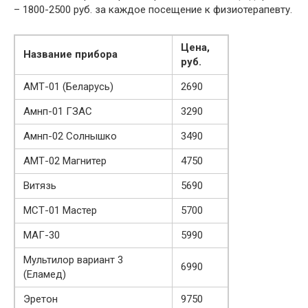
– 1800-2500 руб. за каждое посещение к физиотерапевту.
Цена,
Название прибора
руб.
АМТ-01 (Беларусь)
2690
Амнп-01 ГЗАС
3290
Амнп-02 Солнышко
3490
АМТ-02 Магнитер
4750
Витязь
5690
МСТ-01 Мастер
5700
МАГ-30
5990
Мультилор вариант 3
6990
(Еламед)
Эретон
9750