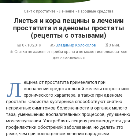
Сайт о простатите
»
Лечение
»
Народные средства
Листья и кора лещины в лечении
простатита и аденомы простаты
(рецепты с отзывами)
📅
07.10.2019
✍
Владимир Колоколов
⏳ 3 мин.
⚠️ Статья не заменяет приём врача и не может использоваться
для самолечения
Л
ещина от простатита применяется при
воспалении предстательной железы острого или
хронического характера, а также при аденоме
простаты. Свойства кустарника способствуют снятию
неприятных симптомов болезненности в органах малого
таза, уменьшению воспалительных процессов, улучшению
мочеиспускания. Употреблять лещину рекомендуется для
профилактики обострений заболевания, но делать это
реже, чем при полноценном лечении народными