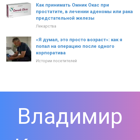
Как принимать Омник Окас при
простатите, в лечении аденомы или рака
предстательной железы
Лекарства
«Я думал, это просто возраст»: как я
попал на операцию после одного
корпоратива
Истории посетителей
Владимир