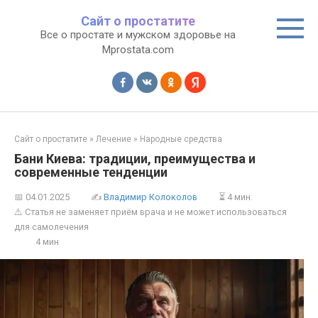
Перейти
Сайт о простатите
к
Все о простате и мужском здоровье на
контенту
Mprostata.com
Сайт о простатите
»
Лечение
»
Народные средства
Бани Киева: традиции, преимущества и
современные тенденции
📅
04.01.2025
✍
Владимир Колоколов
⏳ 4 мин.
⚠️ Статья не заменяет приём врача и не может использоваться
для самолечения
4 мин