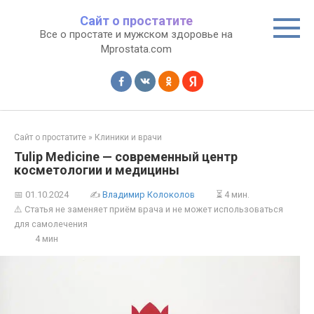
Перейти
Сайт о простатите
к
Все о простате и мужском здоровье на
контенту
Mprostata.com
Сайт о простатите
»
Клиники и врачи
Tulip Medicine — современный центр
косметологии и медицины
📅
01.10.2024
✍
Владимир Колоколов
⏳ 4 мин.
⚠️ Статья не заменяет приём врача и не может использоваться
для самолечения
4 мин