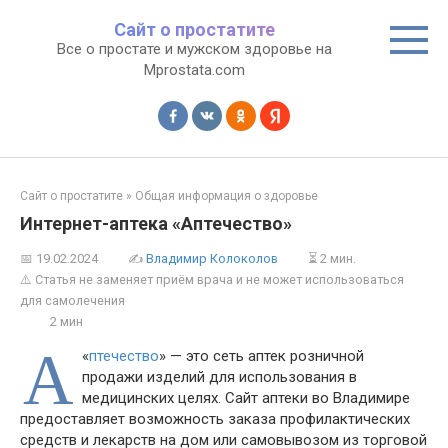
Перейти
Сайт о простатите
к
Все о простате и мужском здоровье на
контенту
Mprostata.com
Сайт о простатите
»
Общая информация о здоровье
Интернет-аптека «Аптечество»
📅
19.02.2024
✍
Владимир Колоколов
⏳ 2 мин.
⚠️ Статья не заменяет приём врача и не может использоваться
для самолечения
2 мин
А
«
птечество
» — это сеть аптек розничной
продажи изделий для использования в
медицинских целях. Сайт аптеки во Владимире
предоставляет возможность заказа профилактических
средств и лекарств на дом или самовывозом из торговой