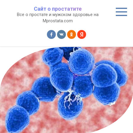
Перейти
Сайт о простатите
к
Все о простате и мужском здоровье на
контенту
Mprostata.com