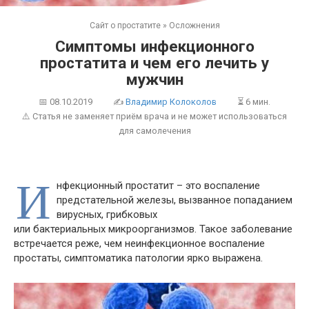
Сайт о простатите
»
Осложнения
Симптомы инфекционного
простатита и чем его лечить у
мужчин
📅
08.10.2019
✍
Владимир Колоколов
⏳ 6 мин.
⚠️ Статья не заменяет приём врача и не может использоваться
для самолечения
И
нфекционный простатит – это воспаление
предстательной железы, вызванное попаданием
вирусных, грибковых
или бактериальных микроорганизмов. Такое заболевание
встречается реже, чем неинфекционное воспаление
простаты, симптоматика патологии ярко выражена.