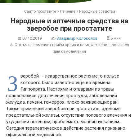
Сайт о простатите
»
Лечение
»
Народные средства
Народные и аптечные средства на
зверобое при простатите
📅
07.10.2019
✍
Владимир Колоколов
⏳ 5 мин.
⚠️ Статья не заменяет приём врача и не может использоваться
для самолечения
З
веробой — лекарственное растение, о пользе
которого было известно еще во времена
Гиппократа. Настоями и отварами из травы
пользовались для лечения простуды, заболеваний
желудка, печени, геморроя, плохо заживающих ран.
Также применяли зверобой при простатите, аденоме
предстательной железы, отсутствии полового влечения и
ухудшении потенции, проблемах с мочеиспусканием.
Сегодня терапевтическое действие растения признано
официальной медициной.