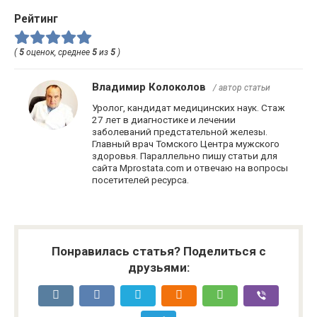
Рейтинг
(
5
оценок, среднее
5
из
5
)
Владимир Колоколов
/ автор статьи
Уролог, кандидат медицинских наук. Стаж
27 лет в диагностике и лечении
заболеваний предстательной железы.
Главный врач Томского Центра мужского
здоровья. Параллельно пишу статьи для
сайта Mprostata.com и отвечаю на вопросы
посетителей ресурса.
Понравилась статья? Поделиться с
друзьями: