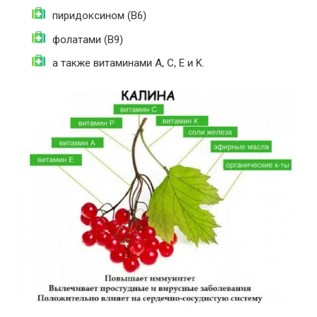
пиридоксином (B6)
фолатами (B9)
а также витаминами A, C, E и K.