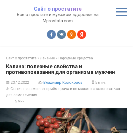
Перейти
Сайт о простатите
к
Все о простате и мужском здоровье на
контенту
Mprostata.com
Сайт о простатите
»
Лечение
»
Народные средства
Калина: полезные свойства и
противопоказания для организма мужчин
📅
20.12.2022
✍
Владимир Колоколов
⏳ 5 мин.
⚠️ Статья не заменяет приём врача и не может использоваться
для самолечения
5 мин