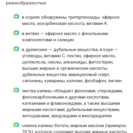
разнообразностью:
в корнях обнаружены тритерпеноиды, эфирное
масло, аскорбиновая кислота, витамин K
в ветвях — эфирное масло с фенольными
компонентами и салицин
в древесине — дубильные вещества; в коре —
углеводы, витамин C, пектин, эфирное масло,
целлюлоза, смолы, алкалоиды, фитостерин,
высшие жирные и органические кислоты,
дубильные вещества, мирициловый спирт,
сапонины, кумарины, катехин, флобафен, лигнин
листва калины обладает фенолами, стероидами,
фенолкарбоновыми и другими кислотами,
катехинами и флавоноидами, а также высшими
жирными кислотами, дубильными веществами,
антоцианами, иридоидами и виопуридалем
семена калины богаты жирным маслом (примерно
20 %), которое содержит высшие жирные кислоты