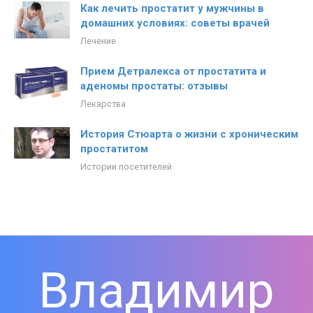
Как лечить простатит у мужчины в
домашних условиях: советы врачей
Лечение
Прием Детралекса от простатита и
аденомы простаты: отзывы
Лекарства
История Стюарта о жизни с хроническим
простатитом
Истории посетителей
Владимир