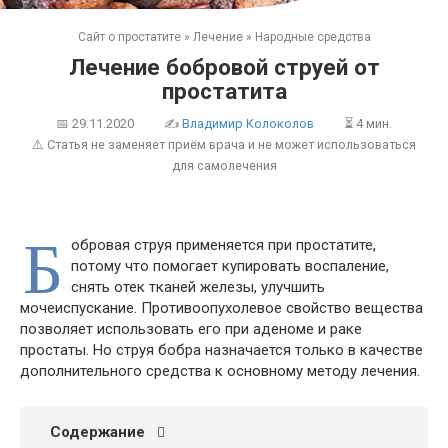
Сайт о простатите
»
Лечение
»
Народные средства
Лечение бобровой струей от
простатита
📅
29.11.2020
✍
Владимир Колоколов
⏳ 4 мин.
⚠️ Статья не заменяет приём врача и не может использоваться
для самолечения
Б
обровая струя применяется при простатите,
потому что помогает купировать воспаление,
снять отек тканей железы, улучшить
мочеиспускание. Противоопухолевое свойство вещества
позволяет использовать его при аденоме и раке
простаты. Но струя бобра назначается только в качестве
дополнительного средства к основному методу лечения.
Содержание