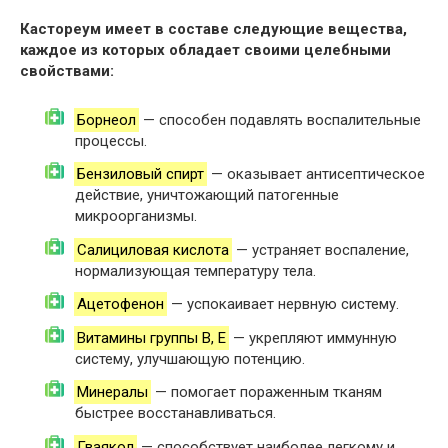
Кастореум имеет в составе следующие вещества,
каждое из которых обладает своими целебными
свойствами:
Борнеол
— способен подавлять воспалительные
процессы.
Бензиловый спирт
— оказывает антисептическое
действие, уничтожающий патогенные
микроорганизмы.
Салициловая кислота
— устраняет воспаление,
нормализующая температуру тела.
Ацетофенон
— успокаивает нервную систему.
Витамины группы В, Е
— укрепляют иммунную
систему, улучшающую потенцию.
Минералы
— помогает пораженным тканям
быстрее восстанавливаться.
Гваякол
— способствует наиболее легкому и