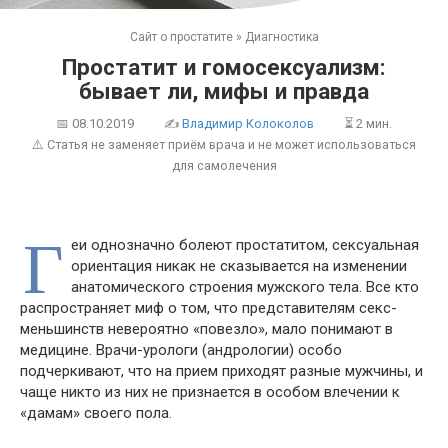
Сайт о простатите
»
Диагностика
Простатит и гомосексуализм:
бывает ли, мифы и правда
📅
08.10.2019
✍
Владимир Колоколов
⏳ 2 мин.
⚠️ Статья не заменяет приём врача и не может использоваться
для самолечения
Г
еи однозначно болеют простатитом, сексуальная
ориентация никак не сказывается на изменении
анатомического строения мужского тела. Все кто
распространяет миф о том, что представителям секс-
меньшинств невероятно «повезло», мало понимают в
медицине. Врачи-урологи (андрологии) особо
подчеркивают, что на прием приходят разные мужчины, и
чаще никто из них не признается в особом влечении к
«дамам» своего пола.