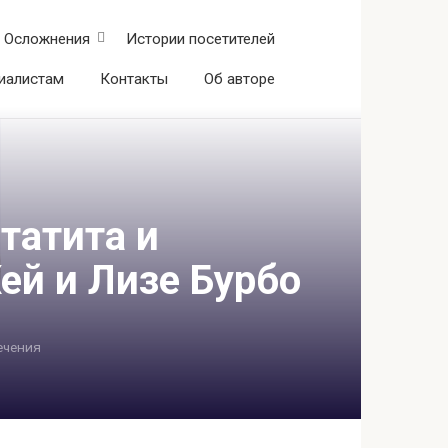
Осложнения
Истории посетителей
иалистам
Контакты
Об авторе
татита и
ей и Лизе Бурбо
ечения