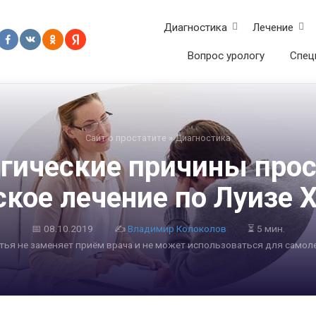
Диагностика
Лечение
Вопрос урологу
Спец
Сайт о простатите
»
Диагностика
гические причины прос
кое лечение по Луизе Х
📅
08.10.2019
✍
Владимир Колоколов
⏳ 5 мин.
атья не заменяет приём врача и не может использоваться для самол