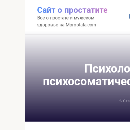
Перейти
Сайт о простатите
к
контенту
Все о простате и мужском
здоровье на Mprostata.com
Психоло
психосоматичес
⚠️ Ст