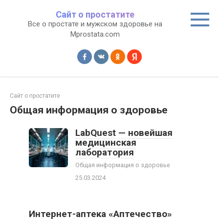
Перейти
Сайт о простатите
к
Все о простате и мужском здоровье на
контенту
Mprostata.com
Сайт о простатите
Общая информация о здоровье
LabQuest — новейшая
медицинская
лаборатория
Общая информация о здоровье
25.03.2024
Интернет-аптека «Аптечество»