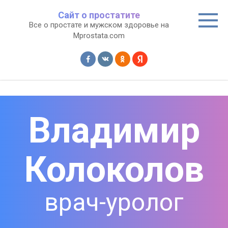
Перейти
Сайт о простатите
к
Все о простате и мужском здоровье на
контенту
Mprostata.com
Владимир
Колоколов
врач-уролог