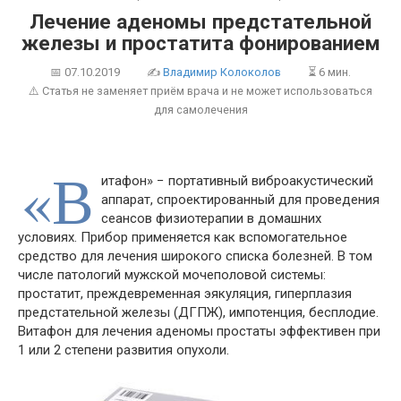
Лечение аденомы предстательной
железы и простатита фонированием
📅
07.10.2019
✍
Владимир Колоколов
⏳ 6 мин.
⚠️ Статья не заменяет приём врача и не может использоваться
для самолечения
«В
итафон» − портативный виброакустический
аппарат, спроектированный для проведения
сеансов физиотерапии в домашних
условиях. Прибор применяется как вспомогательное
средство для лечения широкого списка болезней. В том
числе патологий мужской мочеполовой системы:
простатит, преждевременная эякуляция, гиперплазия
предстательной железы (ДГПЖ), импотенция, бесплодие.
Витафон для лечения аденомы простаты эффективен при
1 или 2 степени развития опухоли.