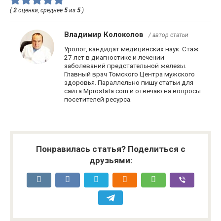
(
2
оценки, среднее
5
из
5
)
Владимир Колоколов
/ автор статьи
Уролог, кандидат медицинских наук. Стаж
27 лет в диагностике и лечении
заболеваний предстательной железы.
Главный врач Томского Центра мужского
здоровья. Параллельно пишу статьи для
сайта Mprostata.com и отвечаю на вопросы
посетителей ресурса.
Понравилась статья? Поделиться с
друзьями: