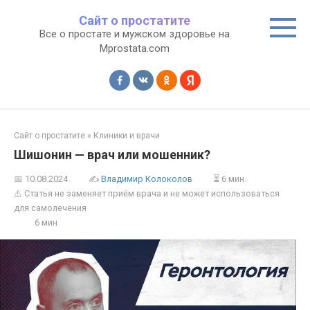
Перейти
Сайт о простатите
к
Все о простате и мужском здоровье на
контенту
Mprostata.com
Сайт о простатите
»
Клиники и врачи
Шишонин — врач или мошенник?
📅
10.08.2024
✍
Владимир Колоколов
⏳ 6 мин.
⚠️ Статья не заменяет приём врача и не может использоваться
для самолечения
6 мин