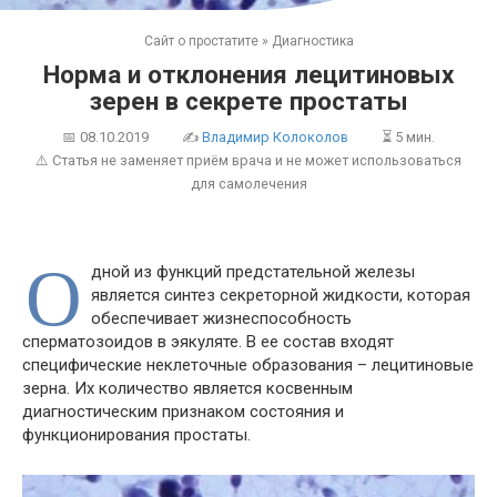
Сайт о простатите
»
Диагностика
Норма и отклонения лецитиновых
зерен в секрете простаты
📅
08.10.2019
✍
Владимир Колоколов
⏳ 5 мин.
⚠️ Статья не заменяет приём врача и не может использоваться
для самолечения
О
дной из функций предстательной железы
является синтез секреторной жидкости, которая
обеспечивает жизнеспособность
сперматозоидов в эякуляте. В ее состав входят
специфические неклеточные образования – лецитиновые
зерна. Их количество является косвенным
диагностическим признаком состояния и
функционирования простаты.